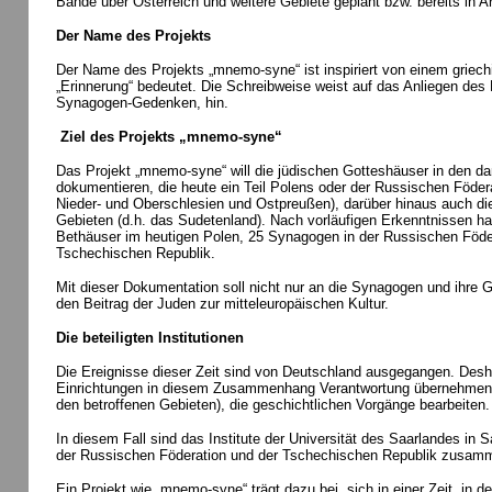
Bände über Österreich und weitere Gebiete geplant bzw. bereits in Ar
Der Name des Projekts
Der Name des Projekts „mnemo-syne“ ist inspiriert von einem griec
„Erinnerung“ bedeutet. Die Schreibweise weist auf das Anliegen des 
Synagogen-Gedenken, hin.
Ziel des Projekts „mnemo-syne“
Das Projekt „mnemo-syne“ will die jüdischen Gotteshäuser in den 
dokumentieren, die heute ein Teil Polens oder der Russischen Föde
Nieder- und Oberschlesien und Ostpreußen), darüber hinaus auch di
Gebieten (d.h. das Sudetenland). Nach vorläufigen Erkenntnissen 
Bethäuser im heutigen Polen, 25 Synagogen in der Russischen Föde
Tschechischen Republik.
Mit dieser Dokumentation soll nicht nur an die Synagogen und ihre
den Beitrag der Juden zur mitteleuropäischen Kultur.
Die beteiligten Institutionen
Die Ereignisse dieser Zeit sind von Deutschland ausgegangen. Desha
Einrichtungen in diesem Zusammenhang Verantwortung übernehmen u
den betroffenen Gebieten), die geschichtlichen Vorgänge bearbeiten.
In diesem Fall sind das Institute der Universität des Saarlandes in S
der Russischen Föderation und der Tschechischen Republik zusamm
Ein Projekt wie „mnemo-syne“ trägt dazu bei, sich in einer Zeit, in