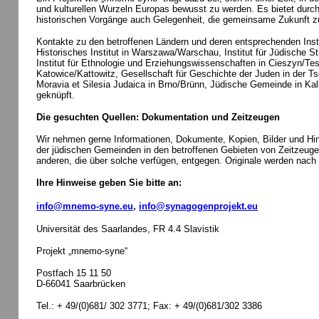
und kulturellen Wurzeln Europas bewusst zu werden. Es bietet dur
historischen Vorgänge auch Gelegenheit, die gemeinsame Zukunft z
Kontakte zu den betroffenen Ländern und deren entsprechenden Insti
Historisches Institut in Warszawa/Warschau, Institut für Jüdische S
Institut für Ethnologie und Erziehungswissenschaften in Cieszyn/Te
Katowice/Kattowitz, Gesellschaft für Geschichte der Juden in der T
Moravia et Silesia Judaica in Brno/Brünn, Jüdische Gemeinde in Kal
geknüpft.
Die gesuchten Quellen: Dokumentation und Zeitzeugen
Wir nehmen gerne Informationen, Dokumente, Kopien, Bilder und Hin
der jüdischen Gemeinden in den betroffenen Gebieten von Zeitzeugen
anderen, die über solche verfügen, entgegen. Originale werden nac
Ihre Hinweise geben Sie bitte an:
,
info@mnemo-syne.eu
info@synagogenprojekt.eu
Universität des Saarlandes, FR 4.4 Slavistik
Projekt „mnemo-syne“
Postfach 15 11 50
D-66041 Saarbrücken
Tel.: + 49/(0)681/ 302 3771; Fax: + 49/(0)681/302 3386